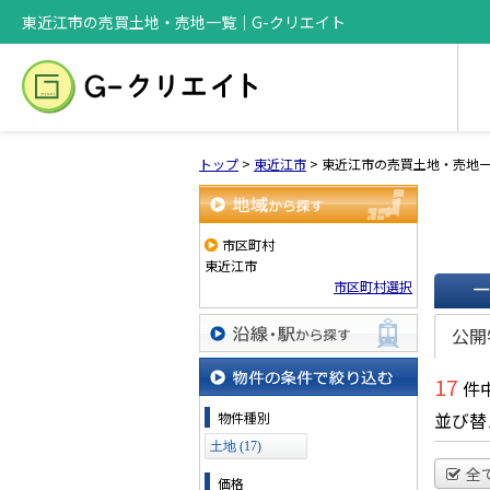
東近江市の売買土地・売地一覧｜G-クリエイト
トップ
>
東近江市
>
東近江市の売買土地・売地
地域から探す
市区町村
東近江市
市区町村選択
一覧で
公開
沿線・駅から探す
17
件中
物件の条件で絞り込む
並び替
物件種別
土地 (17)
全
価格