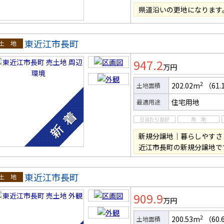
県道沿いの更地になります
東近江市長町
土地
947.2
万円
2
202.02m
（61.
土地面積
住宅用地
最適用途
新規分譲地｜暮らしやすさ
近江市長町の新規分譲地で
東近江市長町
土地
909.9
万円
2
200.53m
（60.
土地面積