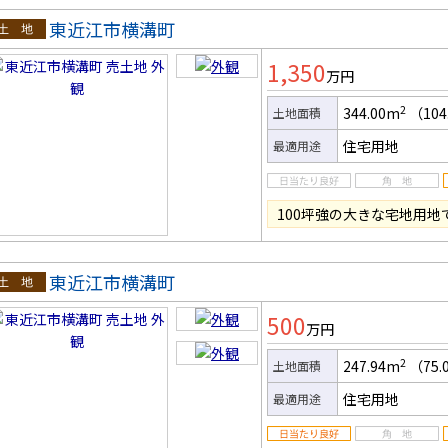
東近江市横溝町
土地
1,350
万円
2
344.00m
（104
土地面積
住宅用地
最適用途
100坪強の大きな宅地用
東近江市横溝町
土地
500
万円
2
247.94m
（75.
土地面積
住宅用地
最適用途