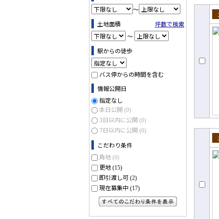
～
土地面積
坪数で検索
売
～
駅からの徒歩
バス停からの時間を含む
情報公開日
指定なし
本日公開
(0)
3日以内に公開
(0)
7日以内に公開
(0)
こだわり条件
売
角地
(0)
更地
(15)
即引渡し可
(2)
現在募集中
(17)
すべてのこだわり条件を見る