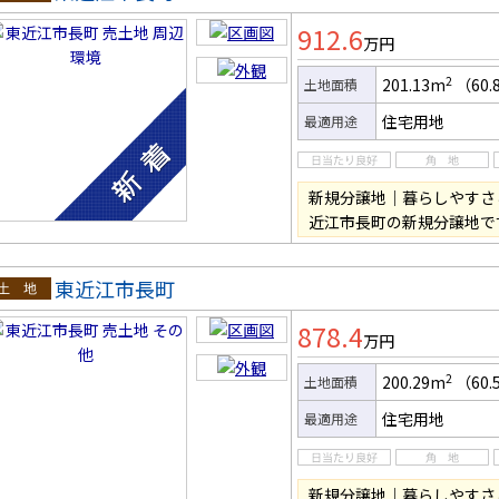
土地
912.6
万円
2
201.13m
（60.
土地面積
住宅用地
最適用途
新規分譲地｜暮らしやすさ
近江市長町の新規分譲地で
東近江市長町
土地
878.4
万円
2
200.29m
（60.
土地面積
住宅用地
最適用途
新規分譲地｜暮らしやすさ