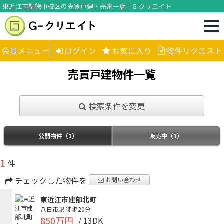
東近江市聖徳中校区の売買戸建・売家一覧｜G-クリエイト
会員メニュー
ログイン
お気に入り
物件リクエスト
売買戸建物件一覧
検索条件を変更
公開物件（1）
販売中（1）
1
件
チェックした物件を
お問い合わせ
東近江市建部北町
八日市駅
徒歩20分
850万円
/ 13DK