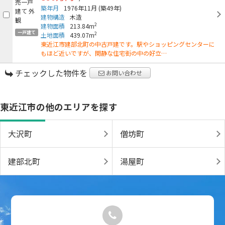
築年月
1976年11月
(築49年)
建物構造
木造
2
建物面積
213.84m
一戸建て
2
土地面積
439.07m
東近江市建部北町の中古戸建です。駅やショッピングセンターに
もほど近いですが、閑静な住宅街の中の好立…
チェックした物件を
お問い合わせ
東近江市の他のエリアを探す
大沢町
僧坊町
建部北町
湯屋町